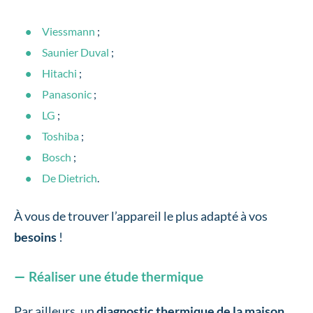
Viessmann
;
Saunier Duval
;
Hitachi
;
Panasonic
;
LG
;
Toshiba
;
Bosch
;
De Dietrich
.
À vous de trouver l’appareil le plus adapté à vos
besoins
!
Réaliser une étude thermique
Par ailleurs, un
diagnostic thermique de la maison