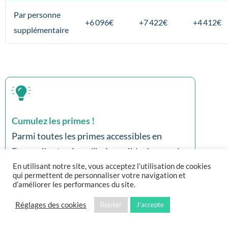
Par personne
+6 096€
+7 422€
+4 412€
supplémentaire
Cumulez les primes !
Parmi toutes les primes accessibles en
France, il est aujourd’hui possible de cumuler
à la fois les CEE, l’éco-PTZ, Ma Prime Rénov’
En utilisant notre site, vous acceptez l’utilisation de cookies
qui permettent de personnaliser votre navigation et
et les différentes aides des collectivités
d’améliorer les performances du site.
locales,, tant que vous respectez les
Réglages des cookies
Rejeter
J'accepte
conditions d’éligibilités imposées par
chacunes des aides.