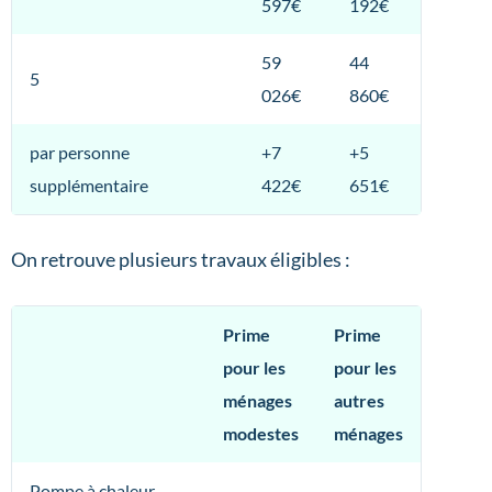
597€
192€
59
44
5
026€
860€
par personne
+7
+5
supplémentaire
422€
651€
On retrouve plusieurs travaux éligibles :
Prime
Prime
pour les
pour les
ménages
autres
modestes
ménages
Pompe à chaleur