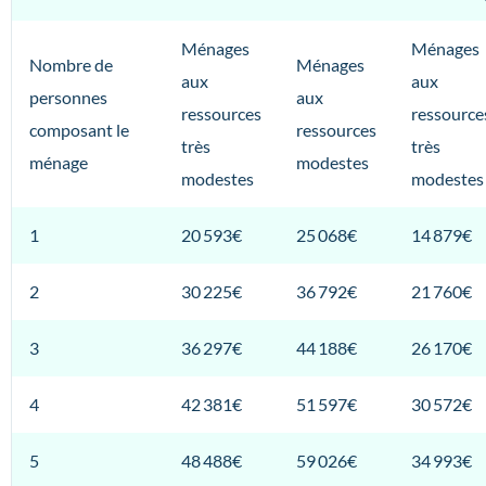
Ménages
Ménages
Nombre de
Ménages
aux
aux
personnes
aux
ressources
ressource
composant le
ressources
très
très
ménage
modestes
modestes
modestes
1
20 593€
25 068€
14 879€
2
30 225€
36 792€
21 760€
3
36 297€
44 188€
26 170€
4
42 381€
51 597€
30 572€
5
48 488€
59 026€
34 993€