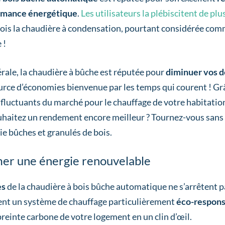
rmance énergétique
.
Les utilisateurs la plébiscitent de plu
ois la chaudière à condensation, pourtant considérée comm
 !
érale, la chaudière à bûche est réputée pour
diminuer vos 
urce d’économies bienvenue par les temps qui courent ! Grâ
 fluctuants du marché pour le chauffage de votre habitation t
uhaitez un rendement encore meilleur ? Tournez-vous sans 
llie bûches et granulés de bois.
r une énergie renouvelable
es
de la chaudière à bois bûche automatique ne s’arrêtent p
ent un système de chauffage particulièrement
éco-respons
preinte carbone de votre logement en un clin d’œil.