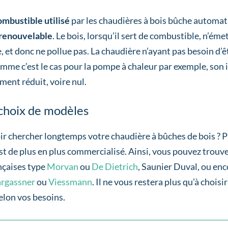
ombustible
utilisé
par les chaudières à bois bûche automa
 renouvelable
. Le bois, lorsqu’il sert de combustible, n’ém
e, et donc ne pollue pas. La chaudière n’ayant pas besoin d
omme c’est le cas pour la pompe à chaleur par exemple, son
ent réduit, voire nul.
choix de modèles
ir chercher longtemps votre chaudière à bûches de bois ? P
est de plus en plus commercialisé. Ainsi, vous pouvez trouv
nçaises type
Morvan
ou
De Dietrich
, Saunier Duval, ou en
rgassner
ou
Viessmann
. Il ne vous restera plus qu’à choisir
elon vos besoins.