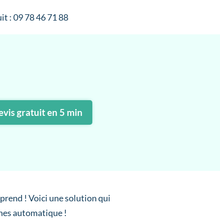
it : 09 78 46 71 88
vis gratuit en 5 min
prend ! Voici une solution qui
ches automatique !