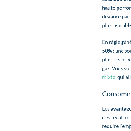
haute perfo
devance parf
plus rentable
En règle gén
50%
: une so
plus des prix
gaz. Vous so
mixte
, qui a
Consomme
Les
avantag
c’est égalem
réduire l’em