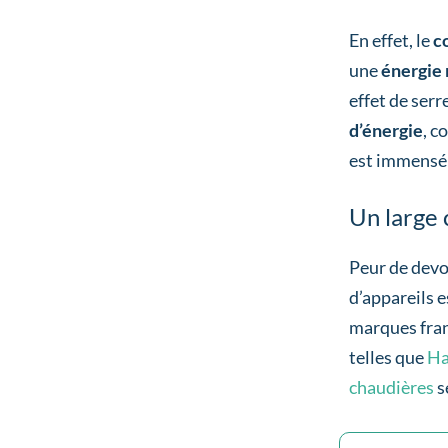
En effet, le
c
une
énergie
effet de serr
d’énergie
, c
est immensém
Un large 
Peur de devo
d’appareils 
marques fra
telles que
Ha
chaudières
s