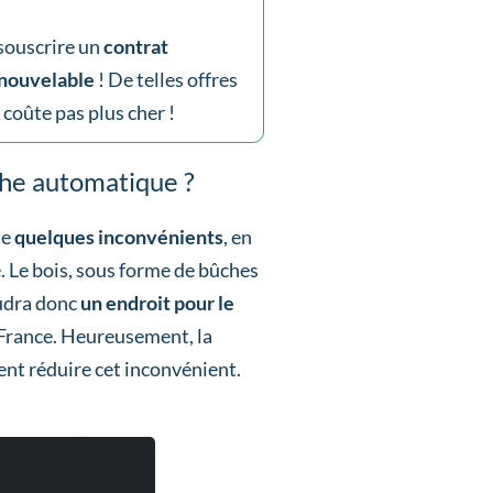
souscrire un
contrat
enouvelable
! De telles offres
 coûte pas plus cher !
che automatique ?
te
quelques inconvénients
, en
. Le bois, sous forme de bûches
audra donc
un endroit pour le
n France. Heureusement, la
ent réduire cet inconvénient.