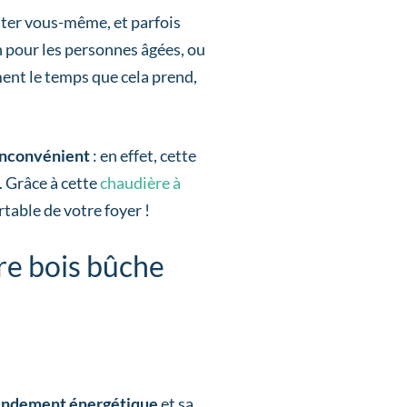
uter vous-même, et parfois
n pour les personnes âgées, ou
ent le temps que cela prend,
inconvénient
: en effet, cette
. Grâce à cette
chaudière à
ortable de votre foyer !
re bois bûche
endement
énergétique
et sa