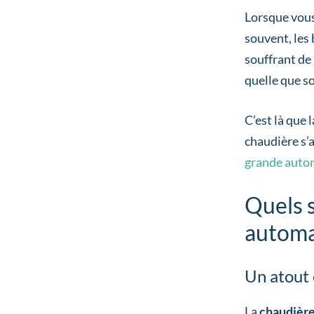
Lorsque vous
souvent, les 
souffrant de
quelle que s
C’est là que
chaudière s’
grande auto
Quels 
automa
Un atout
La
chaudière