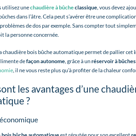
 utilisez une
chaudière à bûche
classique
, vous devez ajo
bûches dans l’âtre. Cela peut s’avérer être une complicatio
 problèmes de dos par exemple. Sans compter tout simplem
oit la personne concernée.
 la chaudière bois bûche automatique permet de pallier cet
alimente de
façon autonome
, grâce à un
réservoir à bûches
nomie
, il ne vous reste plus qu’à profiter de la chaleur conf
sont les avantages d’une chaudiè
tique ?
 économique
 bois bûche automatique
est réputée pour son excellent
r