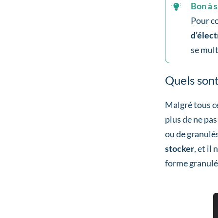
Bon à s
Pour co
d’élect
se mult
Quels sont
Malgré tous c
plus de ne pas
ou de granulés
stocker
, et i
forme granulée