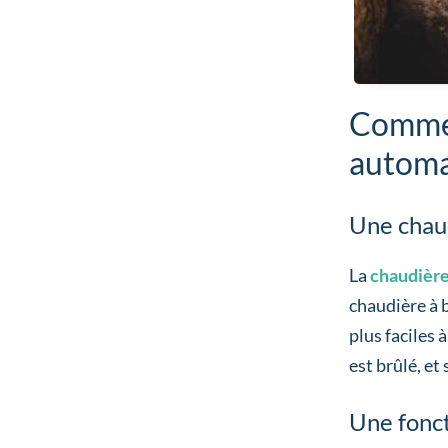
Commen
automa
Une chaud
La
chaudière
chaudière à b
plus faciles
est brûlé, et
Une fonct