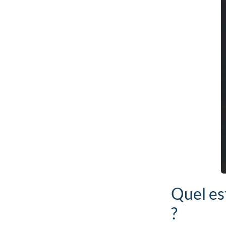
Quel es
?