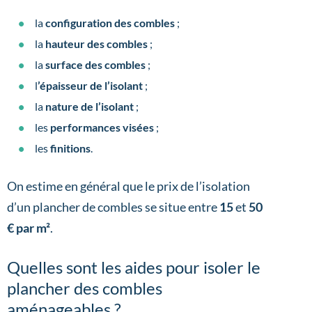
la
configuration des combles
;
la
hauteur des combles
;
la
surface des combles
;
l
’épaisseur de l’isolant
;
la
nature de l’isolant
;
les
performances visées
;
les
finitions
.
On estime en général que le prix de l’isolation
d’un plancher de combles se situe entre
15
et
50
€ par m²
.
Quelles sont les aides pour isoler le
plancher des combles
aménageables ?