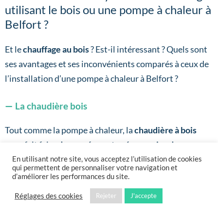
utilisant le bois ou une pompe à chaleur à
Belfort ?
Et le
chauffage au bois
? Est-il intéressant ? Quels sont
ses avantages et ses inconvénients comparés à ceux de
l’installation d’une pompe à chaleur à Belfort ?
La chaudière bois
Tout comme la pompe à chaleur, la
chaudière à bois
vous fait faire
de conséquentes économies de
chauffage.
En utilisant notre site, vous acceptez l’utilisation de cookies
qui permettent de personnaliser votre navigation et
d’améliorer les performances du site.
C’est un équipement un peu plus simple que la pompe à
Réglages des cookies
Rejeter
J'accepte
chaleur. Cependant, le
combustible (bûches de bois)
doit être acheminé, contrairement à la PAC, et le