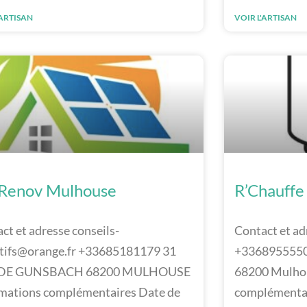
'ARTISAN
VOIR L'ARTISAN
Renov Mulhouse
R’Chauffe
ct et adresse conseils-
Contact et ad
tifs@orange.fr +33685181179 31
+33689555502
DE GUNSBACH 68200 MULHOUSE
68200 Mulhou
mations complémentaires Date de
complémentai