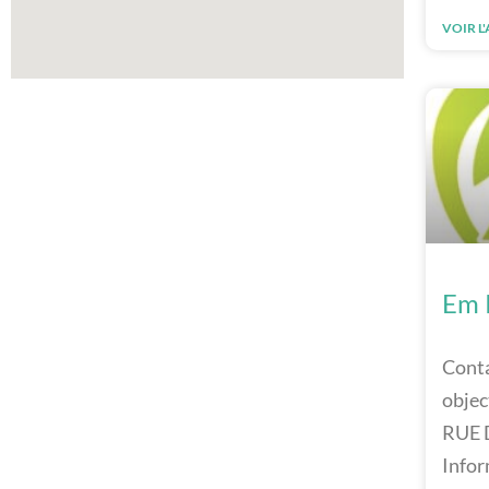
VOIR L
Em 
Conta
objec
RUE 
Infor