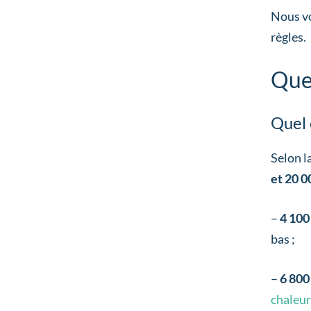
Nous v
règles.
Quel
Quel 
Selon l
et 20 0
–
4 100
bas ;
–
6 800
chaleur