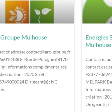
 Groupe Mulhouse
Energies S
Mulhouse
ct et adresse contact@are-groupe.fr
66012438 8, Rue de Pologne 68170
Contact et ad
eim Informations complémentaires
contact.ese.
de création : 2020 Siret :
+3377736245
749000024 Dirigeant(s) : NC
MELPARK Bat
iés
Informations
création : 20
Dirigeant(s)