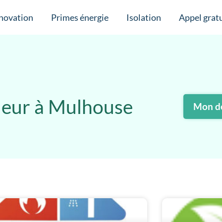
novation
Primes énergie
Isolation
Appel gratu
aleur à Mulhouse
Mon de