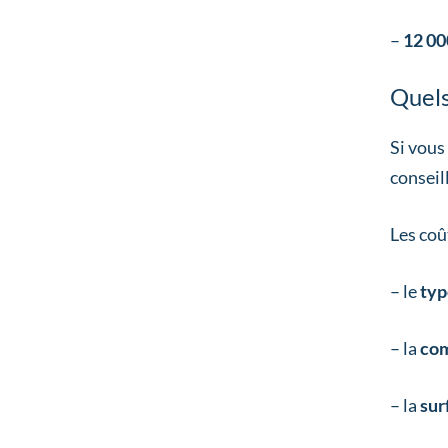
–
12 00
Quels 
Si vous
consei
Les coû
– le
typ
– la
com
– la
sur