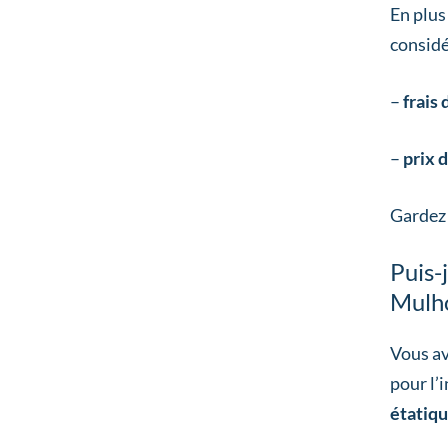
En plus
considé
–
frais
–
prix 
Gardez 
Puis-
Mulh
Vous av
pour l’
étatiq