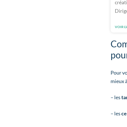
créat
Dirig
VOIR L
Comm
pou
Pour vo
mieux à
– les
tar
– les
ce