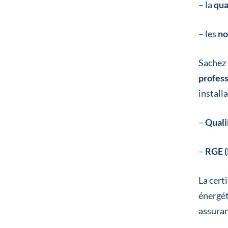
– la
qua
– les
no
Sachez 
profes
install
–
Quali
–
RGE (
La cert
énergét
assura