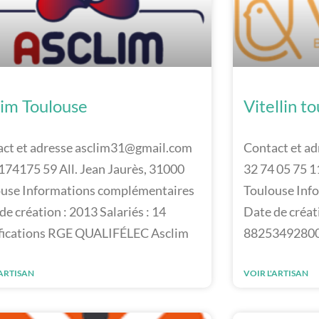
lim Toulouse
Vitellin t
ct et adresse asclim31@gmail.com
Contact et ad
74175 59 All. Jean Jaurès, 31000
32 74 05 75 11
use Informations complémentaires
Toulouse Inf
de création : 2013 Salariés : 14
Date de créati
fications RGE QUALIFÉLEC Asclim
8825349280
'ARTISAN
VOIR L'ARTISAN