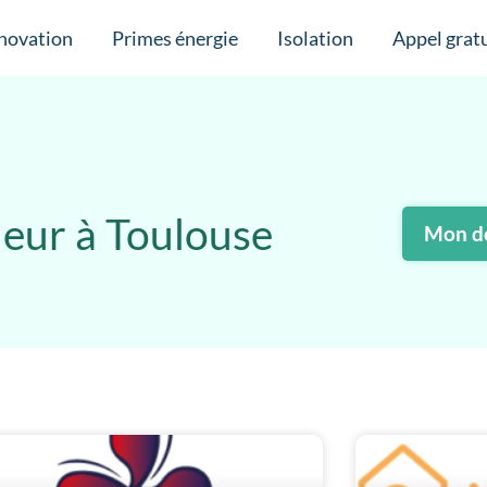
novation
Primes énergie
Isolation
Appel gratu
leur à Toulouse
Mon de