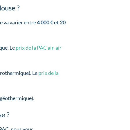
louse ?
e va varier entre
4 000 € et 20
que. Le
prix de la PAC air-air
érothermique). Le
prix de la
(géothermique).
se ?
e PAC, nous vous