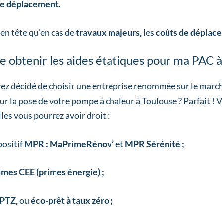
de déplacement.
en tête qu’en cas de
travaux majeurs,
les
coûts de déplac
je obtenir les aides étatiques pour ma PAC à
ez décidé de choisir une entreprise renommée sur le marché
r la pose de votre pompe à chaleur à Toulouse ? Parfait ! V
les vous pourrez avoir droit :
positif
MPR : MaPrimeRénov’
et
MPR Sérénité ;
imes CEE (primes énergie) ;
-PTZ,
ou
éco-prêt à taux zéro ;