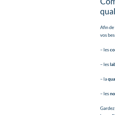
Comm
qual
Afin de
vos bes
– les
co
– les
la
– la
qua
– les
no
Gardez 