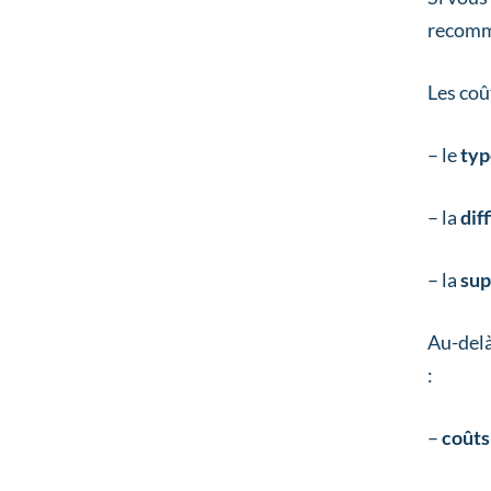
recomm
Les coû
– le
typ
– la
diff
– la
sup
Au-del
:
–
coûts