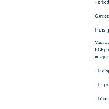
–
prix 
Gardez 
Puis-
Vous av
RGE pou
auxquel
– le dis
– les
pr
– l’
éco