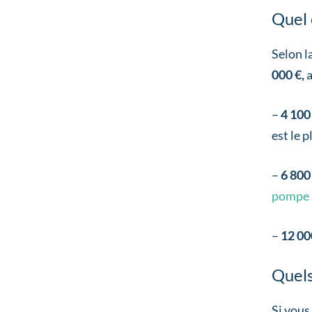
Quel 
Selon l
000 €,
a
–
4 100
est le p
–
6 800
pompe à
–
12 00
Quels
Si vous