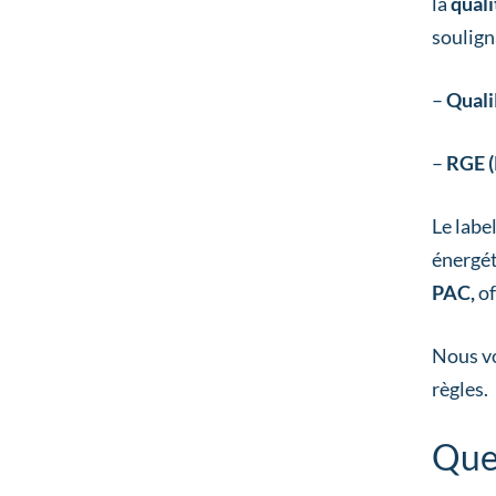
la
quali
soulign
–
Quali
–
RGE (
Le labe
énergét
PAC,
of
Nous v
règles.
Quel