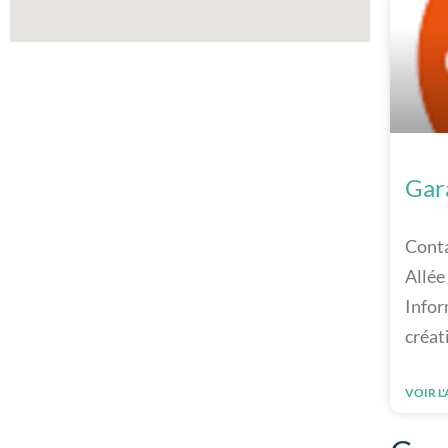
Gar
Conta
Allée
Infor
créat
VOIR L