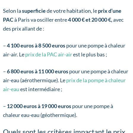
Selon la
superficie
de votre habitation, le
prix d’une
PAC
à Paris va osciller entre
4 000 € et 20 000 €,
avec
des prix allant de :
–
4 100 euros à 8 500 euros
pour une pompe à chaleur
air-air. Le
prix de la PAC air-air
est le plus bas ;
–
6 800 euros à 11 000 euros
pour une pompe à chaleur
air-eau (aérothermique). Le
prix de la pompe à chaleur
air-eau
est intermédiaire ;
–
12 000 euros à 19 000 euros
pour une pompe à
chaleur eau-eau (géothermique).
Quels sont les critères impactant le prix