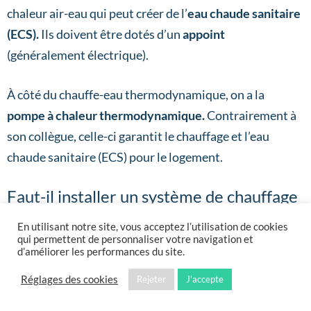
chaleur air-eau qui peut créer de l’
eau chaude sanitaire
(ECS).
Ils doivent être dotés d’un
appoint
(généralement électrique).
À côté du chauffe-eau thermodynamique, on a la
pompe à chaleur thermodynamique.
Contrairement à
son collègue, celle-ci garantit le chauffage et l’eau
chaude sanitaire (ECS) pour le logement.
Faut-il installer un système de chauffage
utilisant le bois ou une pompe à chaleur à
En utilisant notre site, vous acceptez l’utilisation de cookies
Paris ?
qui permettent de personnaliser votre navigation et
d’améliorer les performances du site.
Et le
chauffage au bois
? Est-il intéressant ? Quels sont
Réglages des cookies
Rejeter
J'accepte
ses avantages et ses inconvénients comparés à ceux de