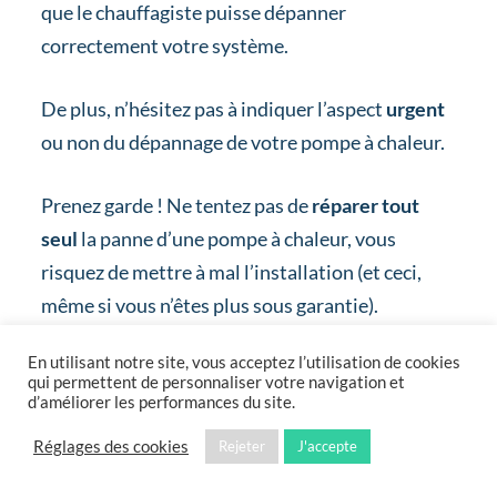
que le chauffagiste puisse dépanner
correctement votre système.
De plus, n’hésitez pas à indiquer l’aspect
urgent
ou non du dépannage de votre pompe à chaleur.
Prenez garde ! Ne tentez pas de
réparer tout
seul
la panne d’une pompe à chaleur, vous
risquez de mettre à mal l’installation (et ceci,
même si vous n’êtes plus sous garantie).
En utilisant notre site, vous acceptez l’utilisation de cookies
Dans le contexte de son opération de
qui permettent de personnaliser votre navigation et
dépannage, le chauffagiste vous dira si les
d’améliorer les performances du site.
réparations :
Réglages des cookies
Rejeter
J'accepte