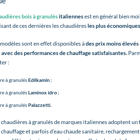
ue
audières bois à granulés
italiennes
est en général bien moi
isant de ces dernières les chaudières
les plus économique
odèles sont en effet disponibles à
des prix moins élevés
 avec des performances de chauffage satisfaisantes.
Parmi
er :
ère à granulés
Edilkamin
;
ère à granulés
Laminox idro
;
re à granulés
Palazzetti.
s chaudières à granulés de marques italiennes adoptent u
 chauffage et parfois d’eau chaude sanitaire, rechargement