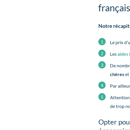
français
Notre récapitu
Le prix d
Les
aides 
De nombr
chères
e
Par ailleur
Attention 
de trop no
Opter pour