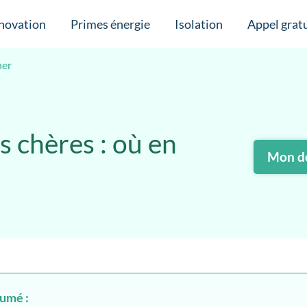
novation
Primes énergie
Isolation
Appel gratu
her
s chères : où en
Mon de
sumé :