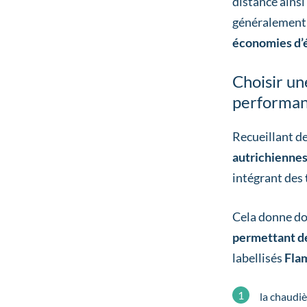
distance ainsi
généralement 
économies d’
Choisir un
performan
Recueillant d
autrichienne
intégrant des
Cela donne do
permettant de
labellisés
Fla
la chaudi