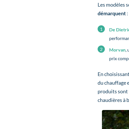
Les modèles s
démarquent
:
De Dietri
performant
Morvan
,
prix compé
En choisissant 
du chauffage e
produits sont 
chaudières à b