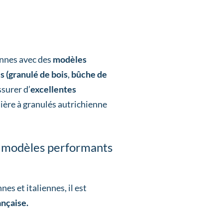
ennes avec des
modèles
es
(granulé de bois
,
bûche de
ssurer d’
excellentes
ière à granulés autrichienne
es modèles performants
es et italiennes, il est
ançaise.