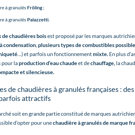
ère à granulés
Fröling
;
ère à granulés
Palazzetti
.
x de chaudières bois
est proposé par les marques autrichi
 à condensation
,
plusieurs types de combustibles possibl
hiqueté
…) et parfois un fonctionnement
mixte.
En plus d’a
s
pour la
production d’eau chaude
et de
chauffage,
la chaud
ompacte et silencieuse.
s de chaudières à granulés françaises : d
parfois attractifs
rché soit en grande partie constitué de marques autrichienn
sible d’opter pour une
chaudière à granulés de marque fr