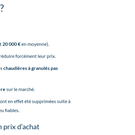
 ?
t
20 000 €
en moyenne).
éduire forcément leur prix.
es
chaudières à granulés pas
ère
sur le marché.
s ont en effet été supprimées suite à
u fiables.
 prix d’achat