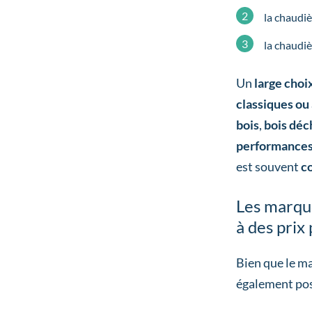
la chaudi
la chaudi
Un
large choi
classiques ou
bois
,
bois déc
performance
est souvent
c
Les marque
à des prix 
Bien que le ma
également pos