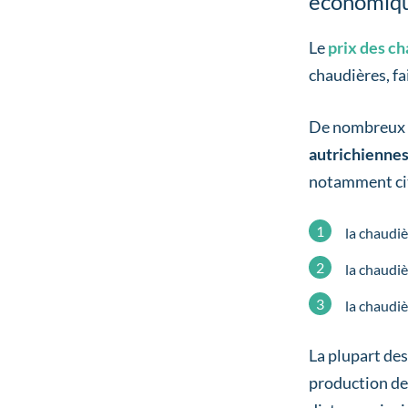
économiq
Le
prix des ch
chaudières, fa
De nombreux m
autrichiennes
notamment cit
la chaudi
la chaudi
la chaudiè
La plupart de
production de