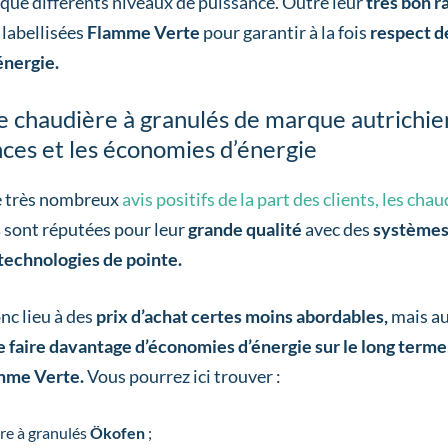
 que différents niveaux de puissance. Outre leur
très bon r
labellisées
Flamme Verte
pour garantir à la fois
respect d
énergie.
e chaudière à granulés de marque autrichie
ces et les économies d’énergie
e très nombreux
avis positifs de la part des clients, les cha
s
sont réputées pour leur
grande qualité
avec des
systèmes
technologies de pointe.
nc lieu à des
prix d’achat certes moins abordables,
mais au
 faire davantage d’économies d’énergie sur le long terme
mme Verte.
Vous pourrez ici trouver :
ère à granulés
Ökofen
;