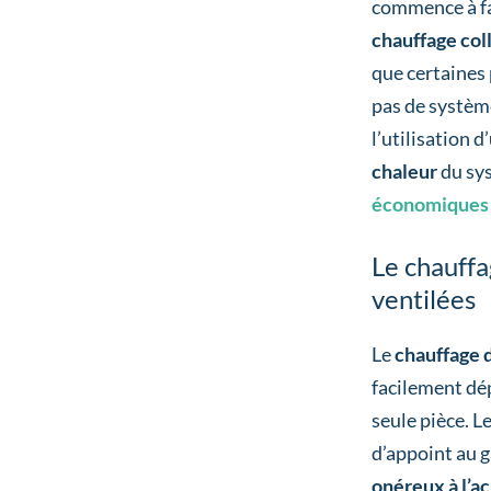
commence à fai
chauffage coll
que certaines
pas de système
l’utilisation d
chaleur
du sys
économiques
Le chauffa
ventilées
Le
chauffage d
facilement dép
seule pièce. L
d’appoint au 
onéreux
à l’a