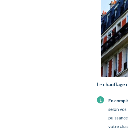
Le
chauffage 
En complé
selon vos 
puissance
votre chau