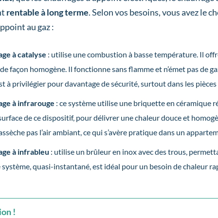
nt
rentable à long terme
. Selon vos besoins, vous avez le ch
ppoint au gaz :
age à catalyse
: utilise une combustion à basse température. Il of
 de façon homogène. Il fonctionne sans flamme et n’émet pas de ga
st à privilégier pour davantage de sécurité, surtout dans les pièces
age à infrarouge
: ce système utilise une briquette en céramique ré
 surface de ce dispositif, pour délivrer une chaleur douce et homog
n’assèche pas l’air ambiant, ce qui s’avère pratique dans un apparte
age à infrableu
: utilise un brûleur en inox avec des trous, permett
 système, quasi-instantané, est idéal pour un besoin de chaleur ra
on !