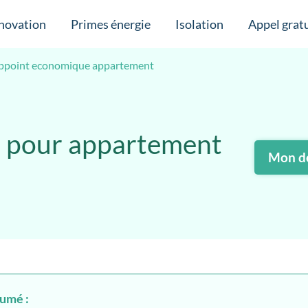
novation
Primes énergie
Isolation
Appel gratu
ppoint economique appartement
t pour appartement
Mon de
sumé :