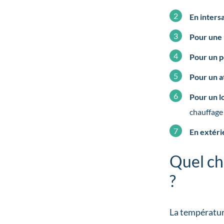
En inters
Pour une
Pour un p
Pour un a
Pour un 
chauffage 
En extéri
Quel ch
?
La températu