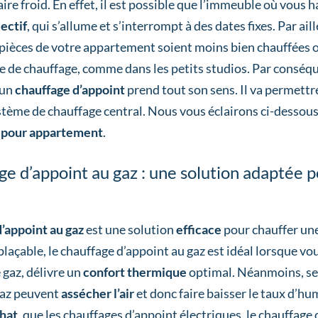
re froid. En effet, il est possible que l’immeuble où vous 
ectif
, qui s’allume et s’interrompt à des dates fixes. Par ail
 pièces de votre appartement soient moins bien chauffées
 de chauffage, comme dans les petits studios. Par conséque
’un
chauffage d’appoint
prend tout son sens. Il va permettr
tème de chauffage central. Nous vous éclairons ci-dessous,
pour appartement
.
ge d’appoint au gaz : une solution adaptée 
’appoint au gaz
est une solution
efficace
pour chauffer un
laçable, le chauffage d’appoint au gaz est idéal lorsque vo
e gaz, délivre un
confort thermique
optimal. Néanmoins, sel
gaz peuvent
assécher l’air
et donc faire baisser le taux d’hu
chat
, que les chauffages d’appoint électriques, le chauffage 