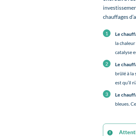
investisseme
chauffages d’a
Le chauff
la chaleur
catalyse e
Le chauff
brûlé à la
est qu’il 
Le chauff
bleues. Ce
Attenti