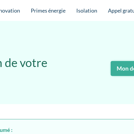
novation
Primes énergie
Isolation
Appel gratu
n de votre
Mon de
sumé :