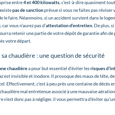
prise entre
4 et 400 kilowatts
, c’est-à-dire quasiment tou
’existe
pas de sanction
prévue si vous ne faites pas réviser 
de le faire. Néanmoins, si un accident survient dans le log
 car vous n’aurez pas d’
attestation d’entretien
. De plus, s
ourra retenir une partie de votre dépôt de garantie afin de p
ès votre départ.
 sa chaudière : une question de sécurité
’une chaudière
a pour but essentiel d’éviter les
risques d’i
gaz est invisible et inodore. Il provoque des maux de tête, d
el. Effectivement, c’est à peu près une centaine de décès e
 chaudière mal entretenue associé à une mauvaise aération 
e n’est donc pas à négliger, il vous permettra d’éviter qu’