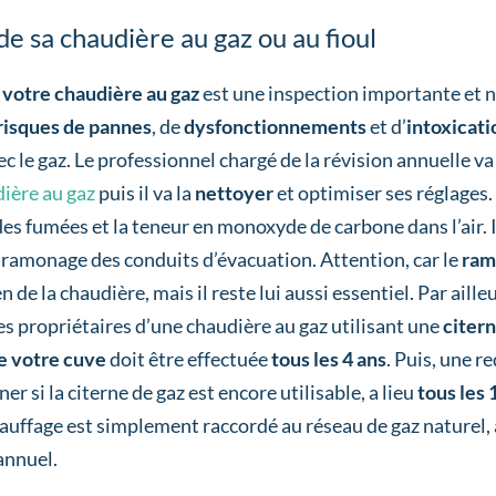
de sa chaudière au gaz ou au fioul
e votre chaudière au gaz
est une inspection importante et n
 risques de pannes
, de
dysfonctionnements
et d’
intoxicati
ec le gaz. Le professionnel chargé de la révision annuelle v
ière au gaz
puis il va la
nettoyer
et optimiser ses réglages. E
s fumées et la teneur en monoxyde de carbone dans l’air. I
 ramonage des conduits d’évacuation. Attention, car le
ram
n de la chaudière, mais il reste lui aussi essentiel. Par aille
es propriétaires d’une chaudière au gaz utilisant une
citer
de votre cuve
doit être effectuée
tous les 4 ans
. Puis, une r
er si la citerne de gaz est encore utilisable, a lieu
tous les 
uffage est simplement raccordé au réseau de gaz naturel, a
annuel.