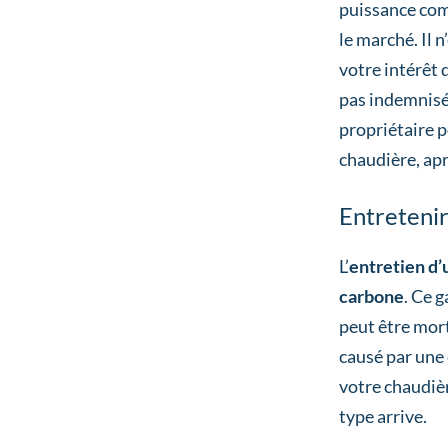
puissance com
le marché. Il n
votre intérêt 
pas indemnisé,
propriétaire p
chaudière, apr
Entretenir
L’
entretien d
carbone
. Ce 
peut être mort
causé par une
votre chaudièr
type arrive.