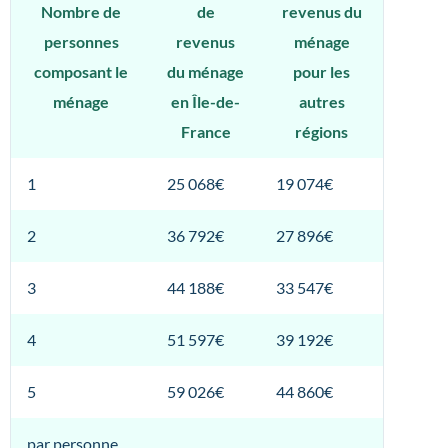
Nombre de
de
revenus du
personnes
revenus
ménage
composant le
du ménage
pour les
ménage
en Île-de-
autres
France
régions
1
25 068€
19 074€
2
36 792€
27 896€
3
44 188€
33 547€
4
51 597€
39 192€
5
59 026€
44 860€
par personne