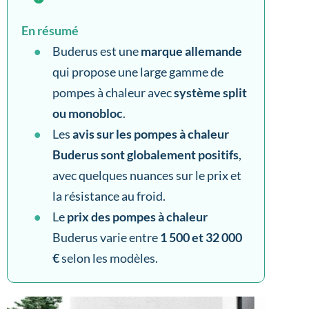
En résumé
Buderus est une
marque allemande
qui propose une large gamme de
pompes à chaleur avec
système split
ou monobloc
.
Les
avis sur les pompes à chaleur
Buderus sont globalement positifs
,
avec quelques nuances sur le prix et
la résistance au froid.
Le
prix des pompes à chaleur
Buderus varie entre
1 500 et 32 000
€
selon les modèles.