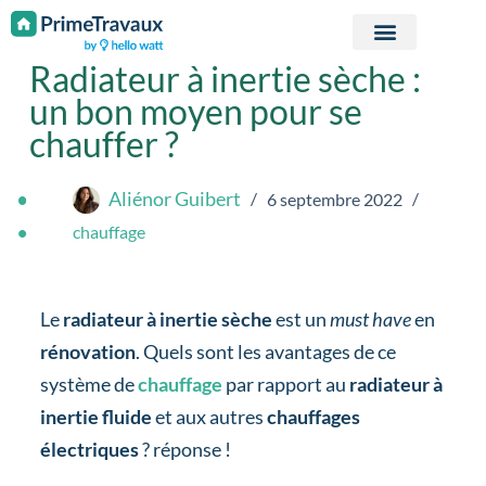
Passer au contenu
Radiateur à inertie sèche :
un bon moyen pour se
chauffer ?
Aliénor Guibert
6 septembre 2022
chauffage
Le
radiateur à inertie sèche
est un
must have
en
rénovation
. Quels sont les avantages de ce
système de
chauffage
par rapport au
radiateur à
inertie fluide
et aux autres
chauffages
électriques
? réponse !