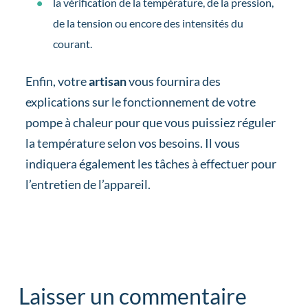
la vérification de la température, de la pression,
de la tension ou encore des intensités du
courant.
Enfin, votre
artisan
vous fournira des
explications sur le fonctionnement de votre
pompe à chaleur pour que vous puissiez réguler
la température selon vos besoins. Il vous
indiquera également les tâches à effectuer pour
l’entretien de l’appareil.
gd2md-html: xyzzy Mon Jul 29 2024
Laisser un commentaire