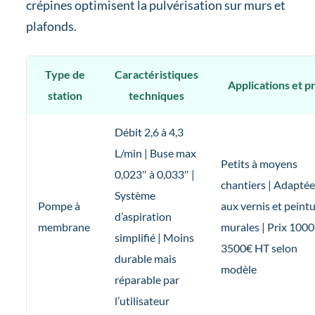
crépines optimisent la pulvérisation sur murs et
plafonds.
Type de
Caractéristiques
Applications et p
station
techniques
Débit 2,6 à 4,3
L/min | Buse max
Petits à moyens
0,023″ à 0,033″ |
chantiers | Adaptée
Système
Pompe à
aux vernis et peint
d’aspiration
membrane
murales | Prix 1000
simplifié | Moins
3500€ HT selon
durable mais
modèle
réparable par
l’utilisateur