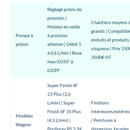
Réglage précis de
pression |
Chantiers moyens 
Moteur en veille
grands | Compatibl
Pompe à
à pression
enduits et produits
piston
atteinte | Débit 5
visqueux | Prix 150
à 6,6 L/min | Buse
3500€ HT
max 0,033″ à
0,039″
Super Finish SF
23 Plus (2,6
L/min) | Super
Finitions
Finish SF 33 Plus
intérieures/extérie
Modèles
(4,3 L/min) |
| Peintures à
Wagner
ProSpray PS 3.39
dispersion, façades,