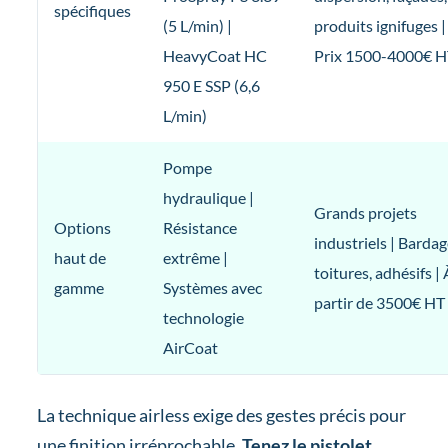
spécifiques
(5 L/min) |
produits ignifuges |
HeavyCoat HC
Prix 1500-4000€ H
950 E SSP (6,6
L/min)
Pompe
hydraulique |
Grands projets
Options
Résistance
industriels | Bardag
haut de
extrême |
toitures, adhésifs | 
gamme
Systèmes avec
partir de 3500€ HT
technologie
AirCoat
La technique airless exige des gestes précis pour
une finition irréprochable.
Tenez le pistolet