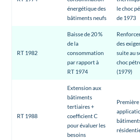
énergétique des
le choc pé
bâtiments neufs
de 1973
Baisse de 20 %
Renforce
de la
des exige
RT 1982
consommation
suite au 
par rapport à
choc pétr
RT 1974
(1979)
Extension aux
bâtiments
Première
tertiaires +
applicati
RT 1988
coefficient C
bâtiment
pour évaluer les
résidenti
besoins