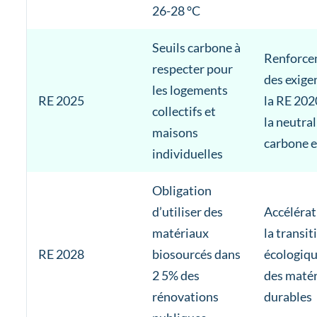
26-28 °C
Seuils carbone à
Renforce
respecter pour
des exige
les logements
RE 2025
la RE 202
collectifs et
la neutral
maisons
carbone 
individuelles
Obligation
d’utiliser des
Accélérat
matériaux
la transit
RE 2028
biosourcés dans
écologiqu
2 5% des
des maté
rénovations
durables