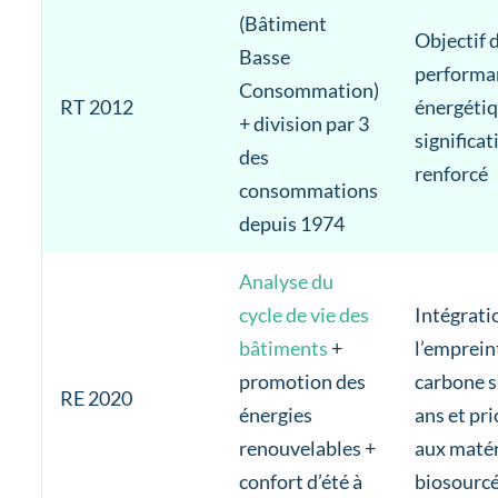
(Bâtiment
Objectif 
Basse
performa
Consommation)
RT 2012
énergéti
+ division par 3
significa
des
renforcé
consommations
depuis 1974
Analyse du
cycle de vie des
Intégrati
bâtiments
+
l’emprein
promotion des
carbone s
RE 2020
énergies
ans et pri
renouvelables +
aux maté
confort d’été à
biosourc