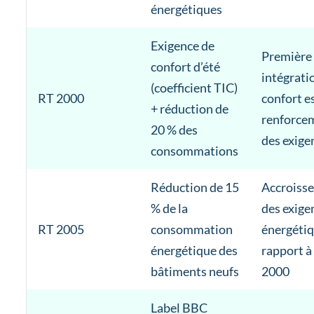
énergétiques
Exigence de
Première
confort d’été
intégrati
(coefficient TIC)
RT 2000
confort es
+ réduction de
renforce
20 % des
des exige
consommations
Réduction de 15
Accroiss
% de la
des exige
RT 2005
consommation
énergétiq
énergétique des
rapport à
bâtiments neufs
2000
Label BBC