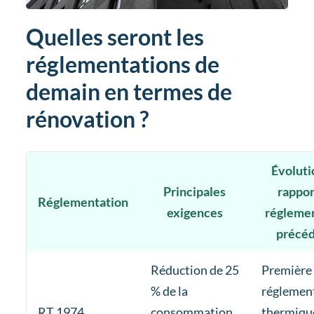
Quelles seront les
réglementations de
demain en termes de
rénovation ?
Évoluti
Principales
rapport
Réglementation
exigences
régleme
précé
Réduction de 25
Première
% de la
réglemen
RT 1974
consommation
thermiqu