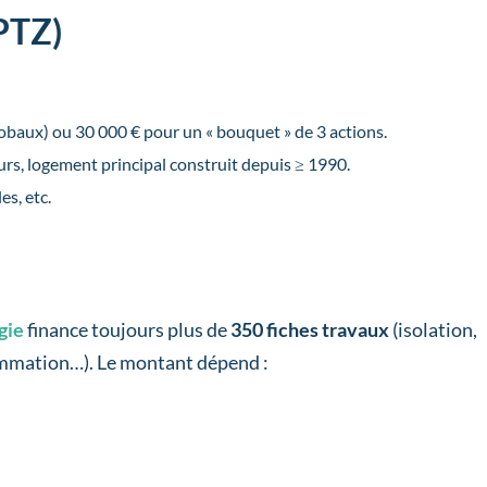
-PTZ)
obaux) ou 30 000 € pour un « bouquet » de 3 actions.
urs, logement principal construit depuis ≥ 1990.
s, etc.
gie
finance toujours plus de
350 fiches travaux
(isolation,
ammation…). Le montant dépend :