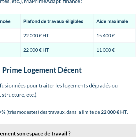
rtes, etc.), MaPrimeAdapt’ finance :
ancée
Plafond de travaux éligibles
Aide maximale
22 000 € HT
15 400 €
22 000 € HT
11 000 €
Ma Prime Logement Décent
é fusionnées pour traiter les logements dégradés ou
structure, etc.).
0 %
(très modestes) des travaux, dans la limite de
22 000 € HT
.
ent son espace de travail ?