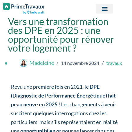
Passer au contenu
Vers une transformation
des DPE en 2025 : une
opportunité pour rénover
votre logement ?
Madeleine
14 novembre 2024
travaux
Revu une première fois en 2021, le
DPE
(Diagnostic de Performance Énergétique)
fait
peau neuve en 2025
! Les changements à venir
suscitent quelques interrogations chez les
particuliers, mais s’ils représentaient en réalité
une
opportunité en or
pour se lancer dans des