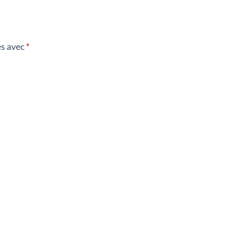
és avec
*