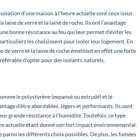
isolation d’une maison à l’heure actuelle sont ceux issus
laine de verre et la laine de roche. Ils ont l’avantage
’une bonne résistance au feu qui leur permet d’éviter les
articuliers les choisissent pour isoler leur logement. En
ne de verre et la laine de roche émettent en effet une forte
 préférable d’opter pour des isolants naturels.
e comme le polystyrène (expansé ou extrudé) et le
antage d’être abordables, légers et performants. Ils sont
eur grande résistance à l’humidité. Toutefois, ce type
re actuelle étant donné son fort impact environnemental.
e parmi les différents choix possibles. De plus, les fumées