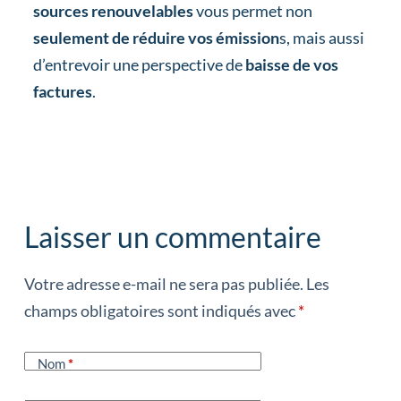
sources renouvelables
vous permet non
seulement de réduire vos émission
s, mais aussi
d’entrevoir une perspective de
baisse de vos
factures
.
gd2md-html: xyzzy Tue Jul 30 2024
Laisser un commentaire
Votre adresse e-mail ne sera pas publiée.
Les
champs obligatoires sont indiqués avec
*
Nom
*