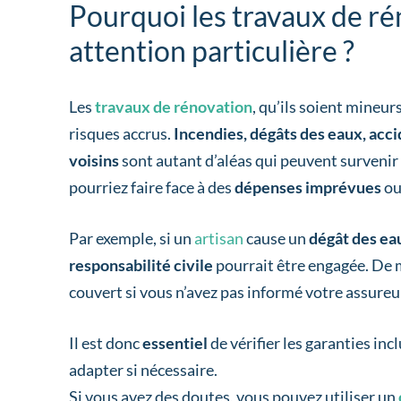
Pourquoi les travaux de ré
attention particulière ?
Les
travaux de rénovation
, qu’ils soient mineu
risques accrus.
Incendies, dégâts des eaux, acc
voisins
sont autant d’aléas qui peuvent survenir
pourriez faire face à des
dépenses imprévues
ou
Par exemple, si un
artisan
cause un
dégât des ea
responsabilité civile
pourrait être engagée. De
couvert si vous n’avez pas informé votre assureu
Il est donc
essentiel
de vérifier les garanties in
adapter si nécessaire.
Si vous avez des doutes, vous pouvez utiliser un