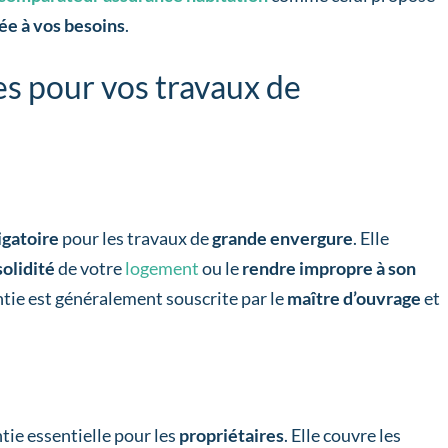
ée à vos besoins
.
es pour vos travaux de
igatoire
pour les travaux de
grande envergure
. Elle
solidité
de votre
logement
ou le
rendre impropre à son
antie est généralement souscrite par le
maître d’ouvrage
et
tie essentielle pour les
propriétaires
. Elle couvre les