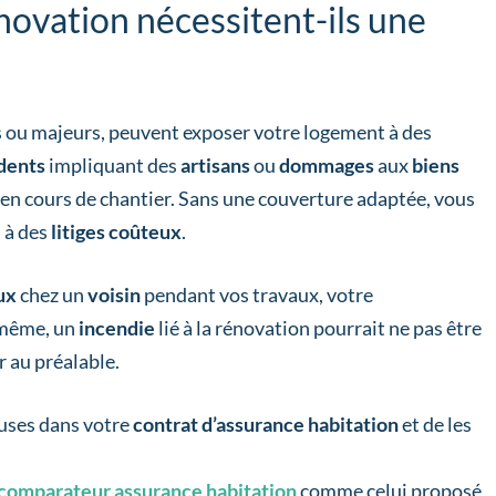
novation nécessitent-ils une
rs ou majeurs, peuvent exposer votre logement à des
idents
impliquant des
artisans
ou
dommages
aux
biens
 en cours de chantier. Sans une couverture adaptée, vous
 à des
litiges coûteux
.
ux
chez un
voisin
pendant vos travaux, votre
 même, un
incendie
lié à la rénovation pourrait ne pas être
r au préalable.
cluses dans votre
contrat d’assurance habitation
et de les
comparateur assurance habitation
comme celui proposé