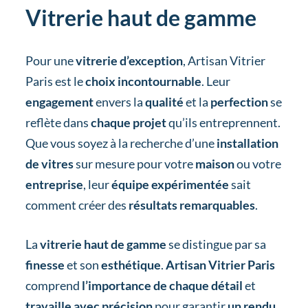
Vitrerie haut de gamme
Pour une
vitrerie d’exception
, Artisan Vitrier
Paris est le
choix incontournable
. Leur
engagement
envers la
qualité
et la
perfection
se
reflète dans
chaque projet
qu’ils entreprennent.
Que vous soyez à la recherche d’une
installation
de vitres
sur mesure pour votre
maison
ou votre
entreprise
, leur
équipe expérimentée
sait
comment créer des
résultats remarquables
.
La
vitrerie haut de gamme
se distingue par sa
finesse
et son
esthétique
.
Artisan Vitrier Paris
comprend
l’importance de chaque détail
et
travaille avec précision
pour garantir
un rendu