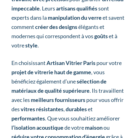
impeccable
. Leurs
artisans qualifiés
sont
experts dans la
manipulation du verre
et savent
comment
créer des designs
élégants et
modernes qui correspondent à vos
goûts
et à
votre
style
.
En choisissant
Artisan Vitrier Paris
pour votre
projet de vitrerie haut de gamme
, vous
bénéficiez également d’une
sélection de
matériaux de qualité supérieure
. Ils travaillent
avec les
meilleurs fournisseurs
pour vous offrir
des
vitres résistantes
,
durables
et
performantes
. Que vous souhaitiez améliorer
l’isolation acoustique
de votre
maison
ou
réduire votre consommation d’énergie
grâce à