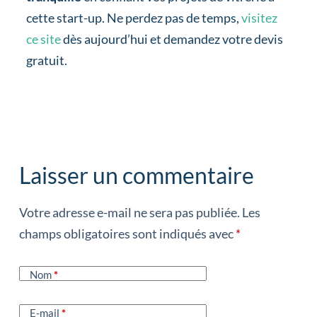
cette start-up. Ne perdez pas de temps,
visitez
ce site
dès aujourd’hui et demandez votre devis
gratuit.
gd2md-html: xyzzy Tue Jul 30 2024
Laisser un commentaire
Votre adresse e-mail ne sera pas publiée.
Les
champs obligatoires sont indiqués avec
*
Nom
*
E-mail
*