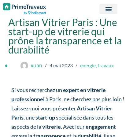
Passer au contenu
Artisan Vitrier Paris : Une
start-up de vitrerie qui
prône la transparence et la
durabilité
xuan
4 mai 2023
energie
,
travaux
Si vous recherchez un
expert en vitrerie
professionnel
à Paris, ne cherchez pas plus loin !
Laissez-moi vous présenter
Artisan Vitrier
Paris
, une
start-up
spécialisée dans tous les
aspects de la
vitrerie
. Avec leur
engagement
envers la
transparence
et la
durabilité
, ils se