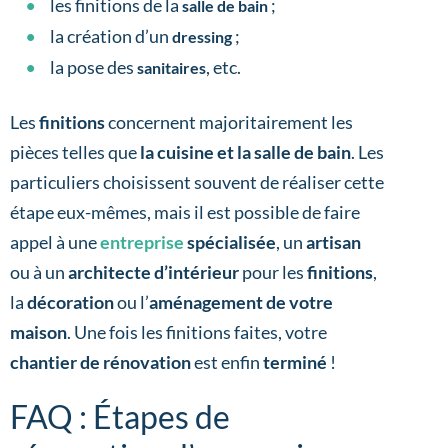
les finitions de la
;
salle de bain
la création d’un
;
dressing
la pose des
, etc.
sanitaires
Les
finitions
concernent majoritairement les
pièces telles que
la cuisine et la salle de bain
. Les
particuliers choisissent souvent de réaliser cette
étape eux-mêmes, mais il est possible de faire
appel à une
entreprise
spécialisée
, un
artisan
ou
à un
architecte d’intérieur
pour
les
finitions
,
la
décoration
ou l’
aménagement de votre
maison
. Une fois les finitions faites, votre
chantier de rénovation
est enfin
terminé
!
FAQ : Étapes de