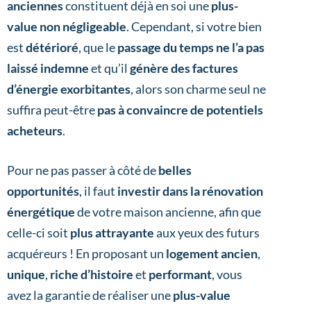
anciennes
constituent déjà en soi une
plus-
value non négligeable
. Cependant, si votre bien
est
détérioré
, que le
passage du temps ne l’a pas
laissé indemne
et qu’il
génère des factures
d’énergie exorbitantes
, alors son charme seul ne
suffira peut-être
pas à convaincre de potentiels
acheteurs
.
Pour ne pas passer à côté de
belles
opportunités
, il faut
investir dans la rénovation
énergétique
de votre maison ancienne, afin que
celle-ci soit
plus attrayante
aux yeux des futurs
acquéreurs ! En proposant un
logement ancien
,
unique
,
riche d’histoire
et
performant
, vous
avez la garantie de réaliser une
plus-value