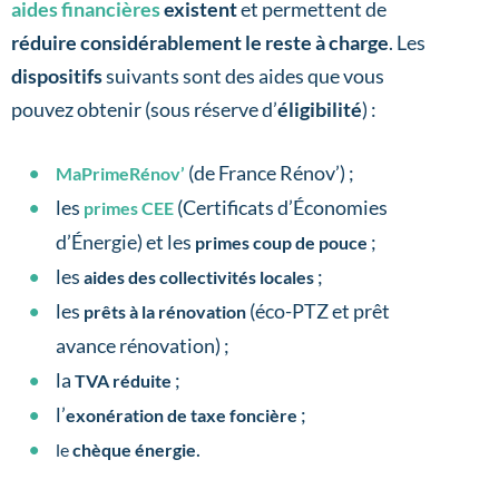
aides financières
existent
et permettent de
réduire considérablement le reste à charge
. Les
dispositifs
suivants sont des aides que vous
pouvez obtenir (sous réserve d’
éligibilité
) :
(de France Rénov’) ;
MaPrimeRénov’
les
(Certificats d’Économies
primes CEE
d’Énergie) et les
;
primes coup de pouce
les
;
aides des collectivités locales
les
(éco-PTZ et prêt
prêts à la rénovation
avance rénovation) ;
la
;
TVA réduite
l’
;
exonération de taxe foncière
.
le
chèque énergie