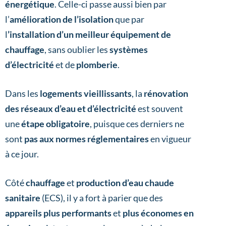
énergétique
. Celle-ci passe aussi bien par
l’
amélioration de l’isolation
que par
l
’installation d’un meilleur équipement de
chauffage
, sans oublier les
systèmes
d’électricité
et de
plomberie
.
Dans les
logements vieillissants
, la
rénovation
des réseaux d’eau et d’électricité
est souvent
une
étape obligatoire
, puisque ces derniers ne
sont
pas aux normes réglementaires
en vigueur
à ce jour.
Côté
chauffage
et
production d’eau chaude
sanitaire
(ECS), il y a fort à parier que des
appareils plus performants
et
plus économes en