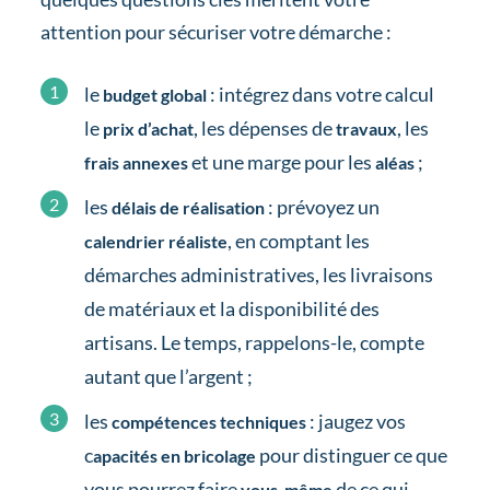
attention pour sécuriser votre démarche :
le
: intégrez dans votre calcul
budget global
le
, les dépenses de
, les
prix d’achat
travaux
et une marge pour les
;
frais annexes
aléas
les
: prévoyez un
délais de réalisation
, en comptant les
calendrier réaliste
démarches administratives, les livraisons
de matériaux et la disponibilité des
artisans. Le temps, rappelons-le, compte
autant que l’argent ;
les
: jaugez vos
compétences techniques
c
pour distinguer ce que
apacités en bricolage
vous pourrez faire
de ce qui
vous-même