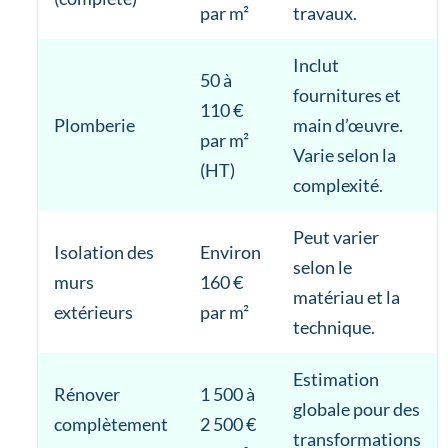
par m²
travaux.
Inclut
50 à
fournitures et
110 €
Plomberie
main d’œuvre.
par m²
Varie selon la
(HT)
complexité.
Peut varier
Isolation des
Environ
selon le
murs
160 €
matériau et la
extérieurs
par m²
technique.
Estimation
Rénover
1 500 à
globale pour des
complètement
2 500 €
transformations