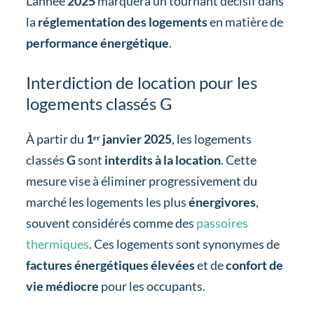
L’année
2025
marquera un tournant décisif dans
la
réglementation des logements
en matière de
performance énergétique
.
Interdiction de location pour les
logements classés G
À partir du
1ᵉʳ janvier 2025
, les logements
classés
G
sont
interdits à la location
. Cette
mesure vise à éliminer progressivement du
marché les logements les plus
énergivores
,
souvent considérés comme des
passoires
thermiques
. Ces logements sont synonymes de
factures énergétiques élevées
et de
confort de
vie médiocre
pour les occupants.