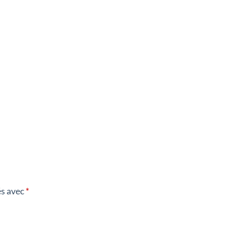
és avec
*