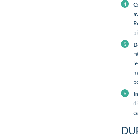
C
a
R
pi
D
r
l
m
b
I
d
c
DUP