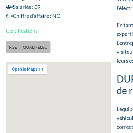
Salariés : 09
l’élect
Chiffre d’affaire : NC
En tan
Certifications
experti
L’entr
RGE
QUALIFÉLEC
visiteu
leurs e
DUP
de 
L’équi
véhicul
correc