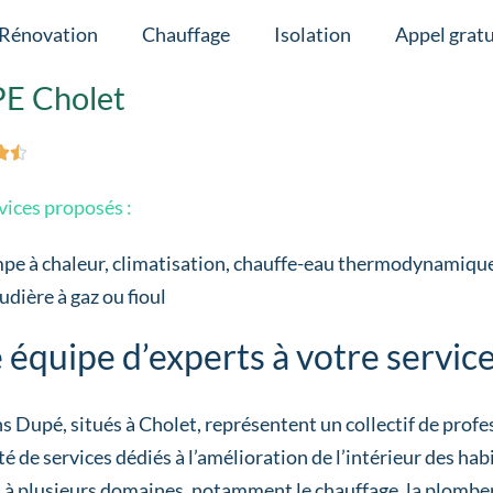
Rénovation
Chauffage
Isolation
Appel gratu
E Cholet


vices proposés :
pe à chaleur, climatisation, chauffe-eau thermodynamiqu
dière à gaz ou fioul
 équipe d’experts à votre servic
s Dupé, situés à Cholet, représentent un collectif de profe
té de services dédiés à l’amélioration de l’intérieur des h
 à plusieurs domaines, notamment le chauffage, la plomber