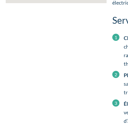
électr
Ser
C
c
r
t
P
s
t
É
v
d