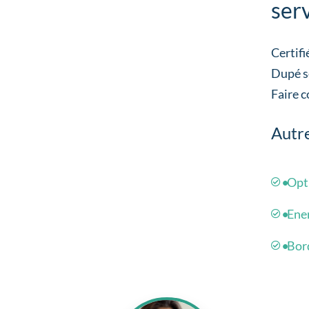
serv
Certifi
Dupé se
Faire c
Autre
Opt
Ene
Bor