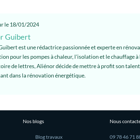
ur le 18/01/2024
r Guibert
Guibert est une rédactrice passionnée et experte en rénov
tion pour les pompes à chaleur, l'isolation et le chauffage à
ire de lettres, Aliénor décide de mettre à profit son talent
sant dans la rénovation énergétique.
Nos blogs
Nous contact
Blog travaux
09 78 46 71 8