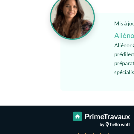
Mis à jo
Aliéno
Aliénor 
prédilec
préparato
spéciali