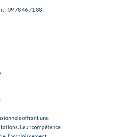
it : 09 78 46 71 88
e
e
ssionnels offrant une
abitations. Leur compétence
ie, l’assainissement,