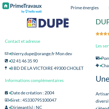
Passer au contenu
Prime énergies
DUP



Contact et adresse
Les ser
thierry.dupe@orange.fr Mon dev
Pom
02 41 46 35 90
Chau
8 BD DE LA VICTOIRE 49300 CHOLET
Une
Informations complémentaires
Date de création : 2004
Artisan
Siret : 45330795100047
diversi
Dirigeant(s) : NC
s’étend