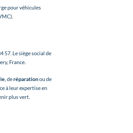
rge pour véhicules
(VMC).
 57. Le siège social de
ery, France.
ie
, de
réparation
ou de
ce à leur expertise en
nir plus vert.