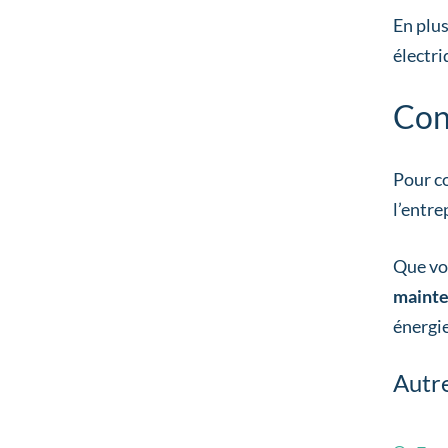
En plus
électr
Con
Pour co
l’entre
Que vo
maint
énergie
Autre