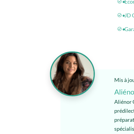
Eco
JD 
Gar
Mis à jo
Aliéno
Aliénor 
prédilec
préparato
spéciali