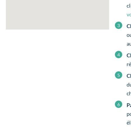
c
v
C
o
a
C
r
C
d
c
P
p
é