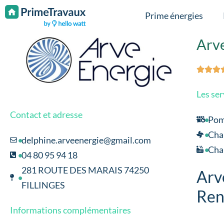
Passer au contenu
Prime énergies
Arv



Les ser
Contact et adresse
Pom
Chau
delphine.arveenergie@gmail.com
Chau
04 80 95 94 18
281 ROUTE DES MARAIS 74250
Arv
FILLINGES
Ren
Informations complémentaires