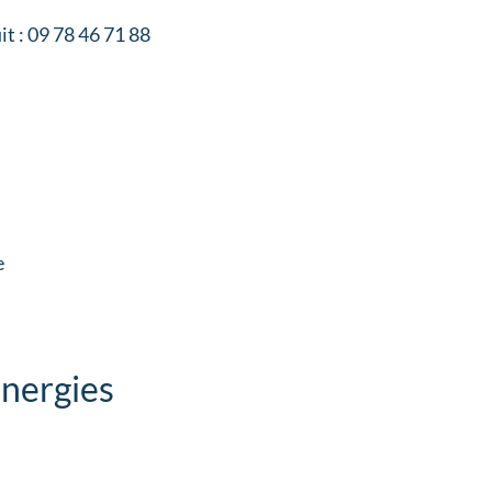
it : 09 78 46 71 88
e
Énergies