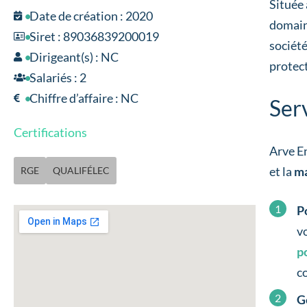
Située
Date de création : 2020
domain
Siret : 89036839200019
société
Dirigeant(s) : NC
protec
Salariés : 2
Chiffre d’affaire : NC
Ser
Certifications
Arve E
et la
m
RGE
QUALIFÉLEC
P
v
p
c
G