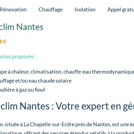
Rénovation
Chauffage
Isolation
Appel gratu
clim Nantes


vices proposés :
pe à chaleur, climatisation, chauffe-eau thermodynamiqu
ffage et/ou eau chaude solaire
dière à gaz ou fioul
clim Nantes : Votre expert en gé
, située à La Chapelle-sur-Erdre près de Nantes, est une en
limatique, offrant des services étendus relatifs à la product