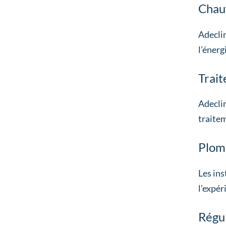
Chau
Adeclim
l’énerg
Trait
Adeclim
traitem
Plom
Les ins
l’expér
Régul