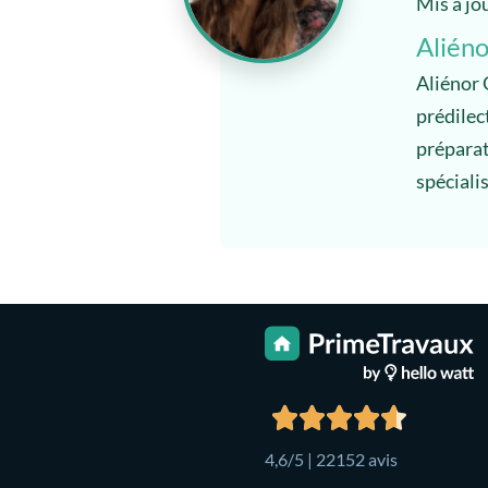
Mis à jo
Aliéno
Aliénor 
prédilec
préparato
spéciali
4,6/5 | 22152 avis