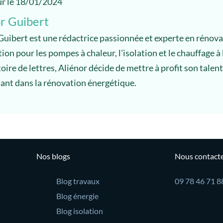
ur le 18/01/2024
r Guibert
Guibert est une rédactrice passionnée et experte en rénov
tion pour les pompes à chaleur, l'isolation et le chauffage à
ire de lettres, Aliénor décide de mettre à profit son talent
sant dans la rénovation énergétique.
Nos blogs
Nous contact
Blog travaux
09 78 46 71 8
Blog énergie
Blog isolation