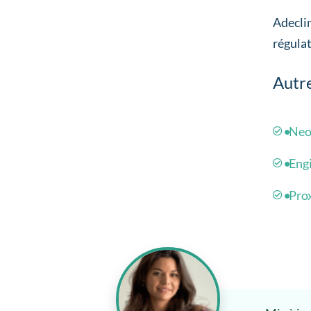
Adeclim
régulat
Autre
Neo
Eng
Pro