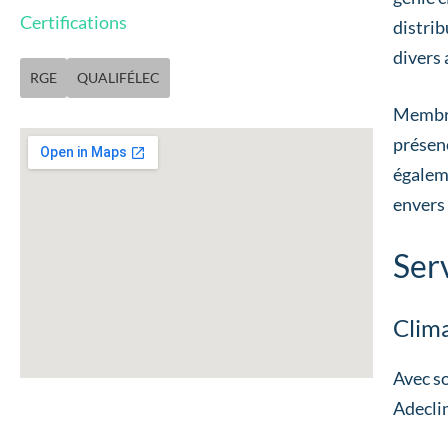
Certifications
distrib
divers 
RGE
QUALIFÉLEC
Membre 
présenc
égalem
envers 
Ser
Clima
Avec so
Adeclim