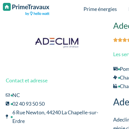
Passer au contenu
Prime énergies
Ade



Les ser
Pom
Chau
Contact et adresse
Chau
NC
Ade
02 40 93 50 50
6 Rue Newton, 44240 La Chapelle-sur-
Adeclim
Erdre
génie c