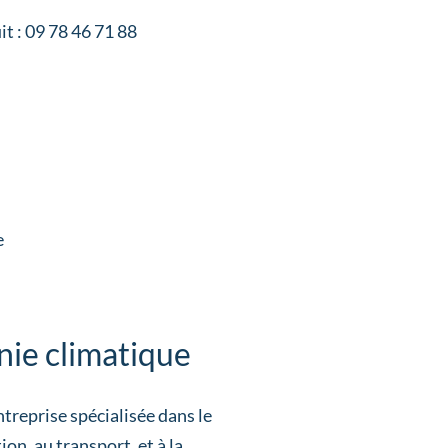
it : 09 78 46 71 88
e
nie climatique
treprise spécialisée dans le
ion, au transport, et à la